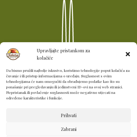
Upravljajte pristankom za
kolačiće
Da bismo pružili najbolje iskustvo, koristimo tehnologije poput kolačića za
čuvanje i/ili pristup informacijama o uređaju. Suglasnost s ovim
tehnologijama će nam omogućiti da obrađujemo podatke kao što su
ponašanje pri pregledavanju ili jedinstveni ID-ovi na ovoj web stranici.
Nepristanak ili povlačenje suglasnosti može negativno utjecati na
KUŠAONA FERBEŽAR
određene karakteristike i funkcije.
Vrhunski proizvodi gospodarstva Ferbežar
Prihvati
Zabrani